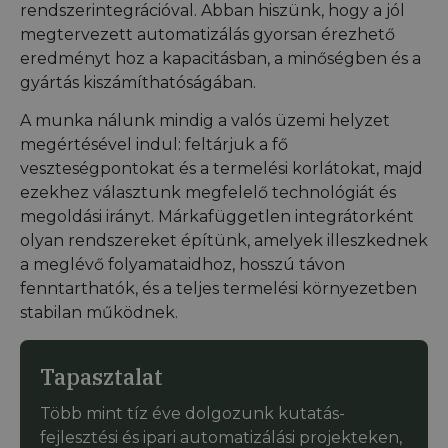
rendszerintegrációval. Abban hiszünk, hogy a jól
megtervezett automatizálás gyorsan érezhető
eredményt hoz a kapacitásban, a minőségben és a
gyártás kiszámíthatóságában.
A munka nálunk mindig a valós üzemi helyzet
megértésével indul: feltárjuk a fő
veszteségpontokat és a termelési korlátokat, majd
ezekhez választunk megfelelő technológiát és
megoldási irányt. Márkafüggetlen integrátorként
olyan rendszereket építünk, amelyek illeszkednek
a meglévő folyamataidhoz, hosszú távon
fenntarthatók, és a teljes termelési környezetben
stabilan működnek.
Tapasztalat
Több mint tíz éve dolgozunk kutatás-
fejlesztési és ipari automatizálási projekteken,