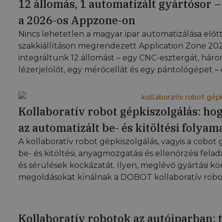
12 állomás, 1 automatizált gyártósor 
a 2026-os Appzone-on
Nincs lehetetlen a magyar ipar automatizálása előt
szakkiállításon megrendezett Application Zone 202
integráltunk 12 állomást – egy CNC-esztergát, háro
lézerjelölőt, egy mérőcellát és egy pántológépet –
Kollaboratív robot gépkiszolgálás: h
az automatizált be- és kitöltési folya
A kollaboratív robot gépkiszolgálás, vagyis a cobot
be- és kitöltési, anyagmozgatási és ellenőrzési fel
és sérülések kockázatát. Ilyen, meglévő gyártási kö
megoldásokat kínálnak a DOBOT kollaboratív robo
Kollaboratív robotok az autóiparban: 