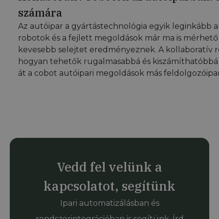
számára
Az autóipar a gyártástechnológia egyik leginkább au
robotok és a fejlett megoldások már ma is mérhet
kevesebb selejtet eredményeznek. A kollaboratív ro
hogyan tehetők rugalmasabbá és kiszámíthatóbbá a
át a cobot autóipari megoldások más feldolgozóipari
Vedd fel velünk a
kapcsolatot, segítünk
Ipari automatizálásban és
rendszerintegrációban is segítünk. Írd