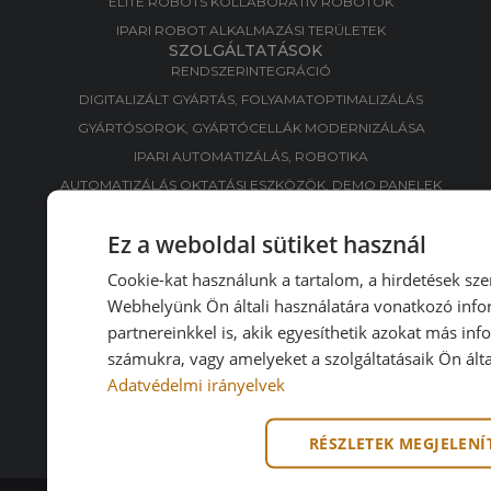
ELITE ROBOTS KOLLABORATÍV ROBOTOK
IPARI ROBOT ALKALMAZÁSI TERÜLETEK
SZOLGÁLTATÁSOK
RENDSZERINTEGRÁCIÓ
DIGITALIZÁLT GYÁRTÁS, FOLYAMATOPTIMALIZÁLÁS​
GYÁRTÓSOROK, GYÁRTÓCELLÁK MODERNIZÁLÁSA​
IPARI AUTOMATIZÁLÁS, ROBOTIKA​
AUTOMATIZÁLÁS OKTATÁSI ESZKÖZÖK, DEMO PANELEK​
APPZONE
Ez a weboldal sütiket használ
RÓLUNK
BEMUTATKOZÁS
Cookie-kat használunk a tartalom, a hirdetések sz
KARRIER
Webhelyünk Ön általi használatára vonatkozó info
BLOG
partnereinkkel is, akik egyesíthetik azokat más inf
INFO
számukra, vagy amelyeket a szolgáltatásaik Ön álta
KAPCSOLAT
Adatvédelmi irányelvek
ADATKEZELÉSI TÁJÉKOZTATÓ
FELHASZNÁLÁSI FELTÉTELEK
RÉSZLETEK MEGJELENÍ