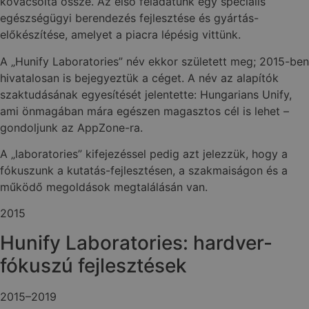
kovácsolta össze. Az első feladatunk egy speciális
egészségügyi berendezés fejlesztése és gyártás-
előkészítése, amelyet a piacra lépésig vittünk.
A „Hunify Laboratories” név ekkor született meg; 2015-ben
hivatalosan is bejegyeztük a céget. A név az alapítók
szaktudásának egyesítését jelentette: Hungarians Unify,
ami önmagában mára egészen magasztos cél is lehet –
gondoljunk az AppZone-ra.
A „laboratories” kifejezéssel pedig azt jelezzük, hogy a
fókuszunk a kutatás-fejlesztésen, a szakmaiságon és a
működő megoldások megtalálásán van.
2015
Hunify Laboratories: hardver-
fókuszú fejlesztések
2015–2019