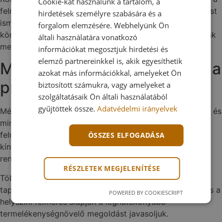
Cookie-kat használunk a tartalom, a
felméréstől a bevezetésig. Az ipari automatizálással most
hirdetések személyre szabására és a
ismerkedő cégektől a magas digitalizáltságú, ipar 4.0
forgalom elemzésére. Webhelyünk Ön
környezetben működő vállalatokig, mindenkinek nyújtunk
általi használatára vonatkozó
megoldást.
információkat megosztjuk hirdetési és
elemző partnereinkkel is, akik egyesíthetik
Mi vezérel minket? – Mindig a
azokat más információkkal, amelyeket Ön
probléma megoldása
biztosított számukra, vagy amelyeket a
szolgáltatásaik Ön általi használatából
gyűjtöttek össze.
Adatvédelmi irányelvek
Mérnöki szemlélettel dolgozunk, szeretjük a kihívásokat és
mindig a felmerülő probléma megoldására törekszünk:
felmérünk, tervezünk, egyeztetünk és olyan megoldást
ÖSSZES ELFOGADÁSA
kínálunk, ami hosszú távon illeszkedik a teljes termelési
rendszerbe.
RÉSZLETEK MEGJELENÍTÉSE
Több évtizedes fejlesztési és rendszerintegrációs
tapasztalattal azonosítjuk a szűk keresztmetszeteket, és a
POWERED BY COOKIESCRIPT
helyszíni felmérés alapján a leghatékonyabb
termelékenységnövelő megoldást javasoljuk.