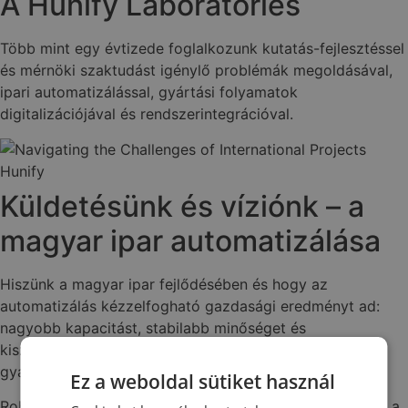
A Hunify Laboratories
Több mint egy évtizede foglalkozunk kutatás-fejlesztéssel
és mérnöki szaktudást igénylő problémák megoldásával,
ipari automatizálással, gyártási folyamatok
digitalizációjával és rendszerintegrációval.
Küldetésünk és víziónk – a
magyar ipar automatizálása
Hiszünk a magyar ipar fejlődésében és hogy az
automatizálás kézzelfogható gazdasági eredményt ad:
nagyobb kapacitást, stabilabb minőséget és
kiszámíthatóbb gyártást. Ebben támogatjuk a
gyártócégeket mérnöki tudással és tapasztalattal.
Ez a weboldal sütiket használ
Robotizációs és automatizálási megoldásokat szállítunk a