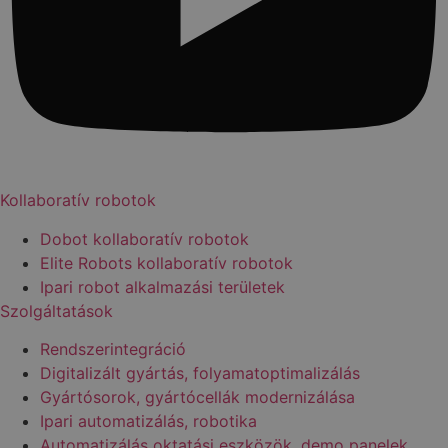
Kollaboratív robotok
Dobot kollaboratív robotok
Elite Robots kollaboratív robotok
Ipari robot alkalmazási területek
Szolgáltatások
Rendszerintegráció
Digitalizált gyártás, folyamatoptimalizálás​
Gyártósorok, gyártócellák modernizálása​
Ipari automatizálás, robotika​
Automatizálás oktatási eszközök, demo panelek​