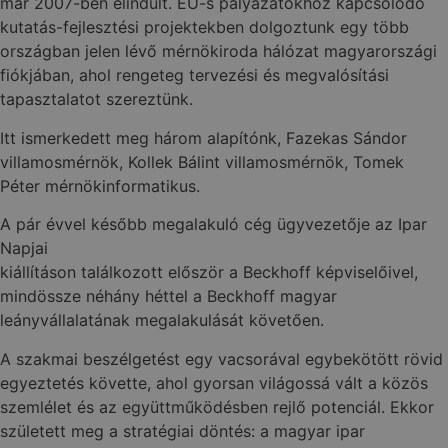
már 2007-ben elindult. EU-s pályázatokhoz kapcsolódó
kutatás-fejlesztési projektekben dolgoztunk egy több
országban jelen lévő mérnökiroda hálózat magyarországi
fiókjában, ahol rengeteg tervezési és megvalósítási
tapasztalatot szereztünk.
Itt ismerkedett meg három alapítónk, Fazekas Sándor
villamosmérnök, Kollek Bálint villamosmérnök, Tomek
Péter mérnökinformatikus.
A pár évvel később megalakuló cég ügyvezetője az Ipar
Napjai
kiállításon találkozott először a Beckhoff képviselőivel,
mindössze néhány héttel a Beckhoff magyar
leányvállalatának megalakulását követően.
A szakmai beszélgetést egy vacsorával egybekötött rövid
egyeztetés követte, ahol gyorsan világossá vált a közös
szemlélet és az együttműködésben rejlő potenciál. Ekkor
született meg a stratégiai döntés: a magyar ipar