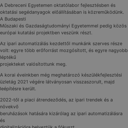
A Debreceni Egyetemen oktatólabor fejlesztésben és
oktatási segédanyagok előállításában is közreműködünk.
A Budapesti
Műszaki és Gazdaságtudományi Egyetemmel pedig közös
európai kutatási projektben veszünk részt.
Az ipari automatizálás kezdettől munkánk szerves része
volt: egyre több erőforrást mozgósított, és egyre nagyobb
léptékű
projekteket valósítottunk meg.
A korai éveinkben még meghatározó készülékfejlesztési
üzletág 2021 végére látványosan visszaszorult, majd
leépítésre került.
2022-től a piaci átrendeződés, az ipari trendek és a
növekvő
beruházások hatására kizárólag az ipari automatizálásra
és
digitalizációra helyeztük a fókuszt.