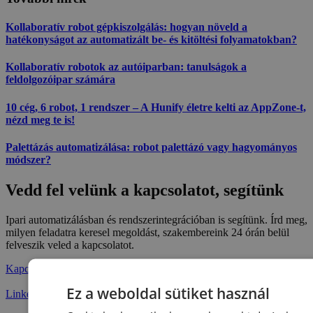
Kollaboratív robot gépkiszolgálás: hogyan növeld a
hatékonyságot az automatizált be- és kitöltési folyamatokban?
Kollaboratív robotok az autóiparban: tanulságok a
feldolgozóipar számára
10 cég, 6 robot, 1 rendszer – A Hunify életre kelti az AppZone-t,
nézd meg te is!
Palettázás automatizálása: robot palettázó vagy hagyományos
módszer?
Vedd fel velünk a kapcsolatot, segítünk
Ipari automatizálásban és rendszerintegrációban is segítünk. Írd meg,
milyen feladatra keresel megoldást, szakembereink 24 órán belül
felveszik veled a kapcsolatot.
Kapcsolat
Ez a weboldal sütiket használ
Linkedin