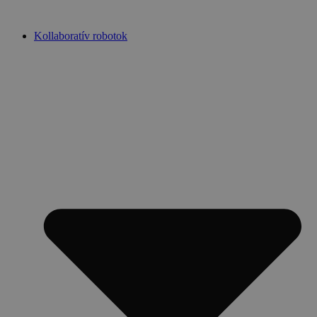
Ugrás
a
Kollaboratív robotok
tartalomhoz