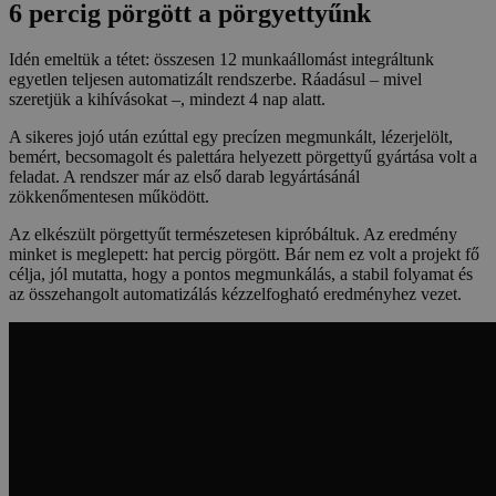
6 percig pörgött a pörgyettyűnk
Idén emeltük a tétet: összesen 12 munkaállomást integráltunk
egyetlen teljesen automatizált rendszerbe. Ráadásul – mivel
szeretjük a kihívásokat –, mindezt 4 nap alatt.
A sikeres jojó után ezúttal egy precízen megmunkált, lézerjelölt,
bemért, becsomagolt és palettára helyezett pörgettyű gyártása volt a
feladat. A rendszer már az első darab legyártásánál
zökkenőmentesen működött.
Az elkészült pörgettyűt természetesen kipróbáltuk. Az eredmény
minket is meglepett: hat percig pörgött. Bár nem ez volt a projekt fő
célja, jól mutatta, hogy a pontos megmunkálás, a stabil folyamat és
az összehangolt automatizálás kézzelfogható eredményhez vezet.