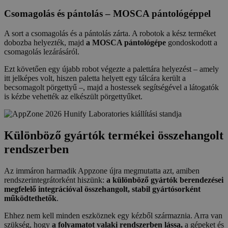
Csomagolás és pántolás – MOSCA pántológéppel
A sort a csomagolás és a pántolás zárta. A robotok a kész terméket
dobozba helyezték, majd
a MOSCA pántológépe
gondoskodott a
csomagolás lezárásáról.
Ezt követően egy újabb robot végezte a palettára helyezést – amely
itt jelképes volt, hiszen paletta helyett egy tálcára került a
becsomagolt pörgettyű –, majd a hostessek segítségével a látogatók
is kézbe vehették az elkészült pörgettyűket.
Különböző gyártók termékei összehangolt
rendszerben
Az immáron harmadik Appzone újra megmutatta azt, amiben
rendszerintegrátorként hiszünk:
a különböző gyártók berendezései
megfelelő integrációval összehangolt, stabil gyártósorként
működtethetők
.
Ehhez nem kell minden eszköznek egy kézből származnia. Arra van
szükség, hogy
a folyamatot valaki rendszerben lássa,
a gépeket és