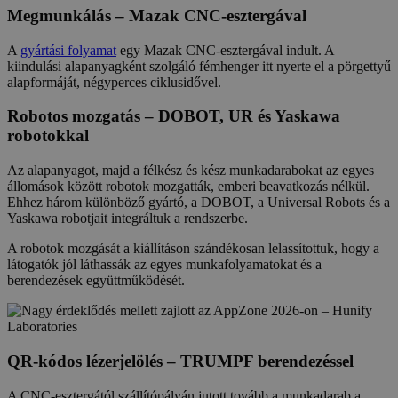
Megmunkálás – Mazak CNC-esztergával
A
gyártási folyamat
egy Mazak CNC-esztergával indult. A
kiindulási alapanyagként szolgáló fémhenger itt nyerte el a pörgettyű
alapformáját, négyperces ciklusidővel.
Robotos mozgatás – DOBOT, UR és Yaskawa
robotokkal
Az alapanyagot, majd a félkész és kész munkadarabokat az egyes
állomások között robotok mozgatták, emberi beavatkozás nélkül.
Ehhez három különböző gyártó, a DOBOT, a Universal Robots és a
Yaskawa robotjait integráltuk a rendszerbe.
A robotok mozgását a kiállításon szándékosan lelassítottuk, hogy a
látogatók jól láthassák az egyes munkafolyamatokat és a
berendezések együttműködését.
QR-kódos lézerjelölés – TRUMPF berendezéssel
A CNC-esztergától szállítópályán jutott tovább a munkadarab a