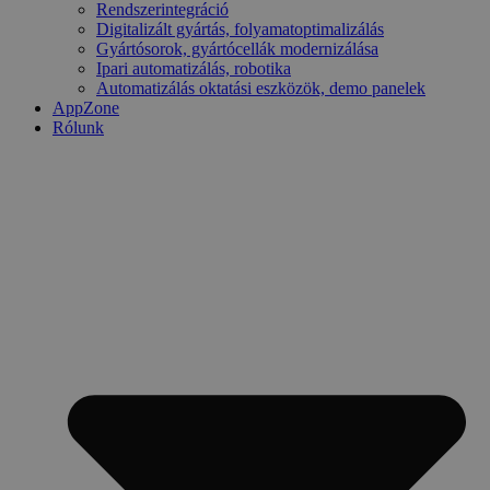
Rendszerintegráció
Digitalizált gyártás, folyamatoptimalizálás
Gyártósorok, gyártócellák modernizálása
Ipari automatizálás, robotika
Automatizálás oktatási eszközök, demo panelek
AppZone
Rólunk