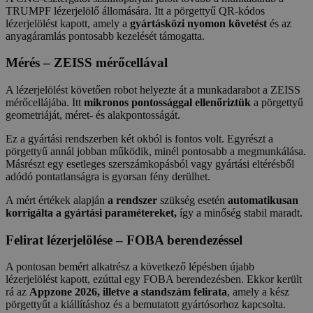
TRUMPF lézerjelölő állomására. Itt a pörgettyű QR-kódos
lézerjelölést kapott, amely a
gyártásközi nyomon követést
és az
anyagáramlás pontosabb kezelését támogatta.
Mérés – ZEISS mérőcellával
A lézerjelölést követően robot helyezte át a munkadarabot a ZEISS
mérőcellájába. Itt
mikronos pontossággal ellenőriztük
a pörgettyű
geometriáját, méret- és alakpontosságát.
Ez a gyártási rendszerben két okból is fontos volt. Egyrészt a
pörgettyű annál jobban működik, minél pontosabb a megmunkálása.
Másrészt egy esetleges szerszámkopásból vagy gyártási eltérésből
adódó pontatlanságra is gyorsan fény derülhet.
A mért értékek alapján
a rendszer
szükség esetén
automatikusan
korrigálta a gyártási paramétereket,
így a minőség stabil maradt.
Felirat lézerjelölése – FOBA berendezéssel
A pontosan bemért alkatrész a következő lépésben újabb
lézerjelölést kapott, ezúttal egy FOBA berendezésben. Ekkor került
rá az
Appzone 2026, illetve a standszám felirata
, amely a kész
pörgettyűt a kiállításhoz és a bemutatott gyártósorhoz kapcsolta.