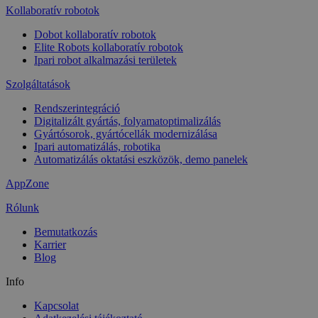
Kollaboratív robotok
Dobot kollaboratív robotok
Elite Robots kollaboratív robotok
Ipari robot alkalmazási területek
Szolgáltatások
Rendszerintegráció
Digitalizált gyártás, folyamatoptimalizálás​
Gyártósorok, gyártócellák modernizálása​
Ipari automatizálás, robotika​
Automatizálás oktatási eszközök, demo panelek​
AppZone
Rólunk
Bemutatkozás
Karrier
Blog
Info
Kapcsolat