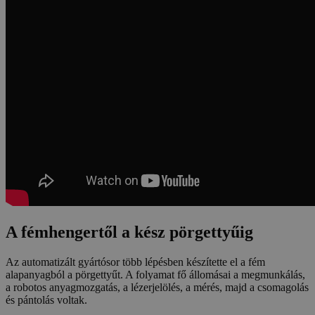
A fémhengertől a kész pörgettyűig
Az automatizált gyártósor több lépésben készítette el a fém
alapanyagból a pörgettyűt. A folyamat fő állomásai a megmunkálás,
a robotos anyagmozgatás, a lézerjelölés, a mérés, majd a csomagolás
és pántolás voltak.