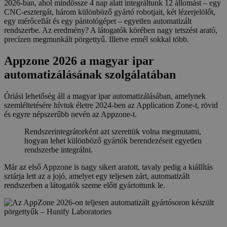
2026-ban, ahol mindössze 4 nap alatt integráltunk 12 állomást – egy
CNC-esztergát, három különböző gyártó robotjait, két lézerjelölőt,
egy mérőcellát és egy pántológépet – egyetlen automatizált
rendszerbe. Az eredmény? A látogatók körében nagy tetszést arató,
precízen megmunkált pörgettyű. Illetve ennél sokkal több.
Appzone 2026 a magyar ipar
automatizálásának szolgálatában
Óriási lehetőség áll a magyar ipar automatizálásában, amelynek
szemléltetésére hívtuk életre 2024-ben az Application Zone-t, rövid
és egyre népszerűbb nevén az Appzone-t.
Rendszerintegrátorként azt szerettük volna megmutatni,
hogyan lehet különböző gyártók berendezéseit egyetlen
rendszerbe integrálni.
Már az első Appzone is nagy sikert aratott, tavaly pedig a kiállítás
sztárja lett az a jojó, amelyet egy teljesen zárt, automatizált
rendszerben a látogatók szeme előtt gyártottunk le.