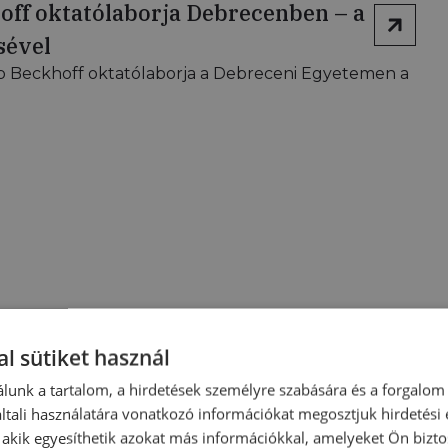
ff oktatólaborja Debrecenben – a
sével
b Beckhoff oktatólaborja a Debreceni Egyetemen a
l sütiket használ
lunk a tartalom, a hirdetések személyre szabására és a forgalom
tali használatára vonatkozó információkat megosztjuk hirdetési
, akik egyesíthetik azokat más információkkal, amelyeket Ön bizto