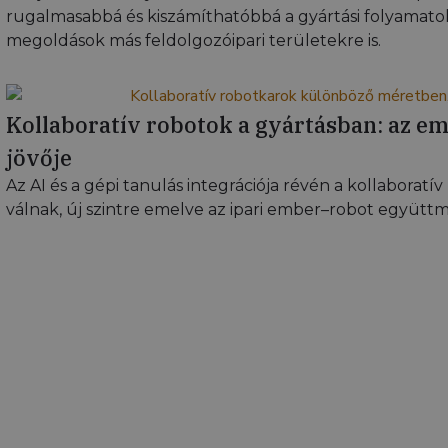
rugalmasabbá és kiszámíthatóbbá a gyártási folyamatok
megoldások más feldolgozóipari területekre is.
Kollaboratív robotok a gyártásban: az 
jövője
Az AI és a gépi tanulás integrációja révén a kollabora
válnak, új szintre emelve az ipari ember–robot együtt