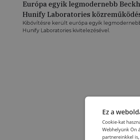
Európa egyik legmodernebb Beckho
Hunify Laboratories közreműködé
Kibővítésre került európa egyik legmoderneb
Hunify Laboratories kivitelezésével.
Ez a webolda
Cookie-kat haszná
Webhelyünk Ön ál
partnereinkkel is