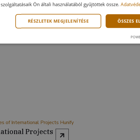
szolgáltatásaik Ön általi használatából gyűjtöttek össze.
Adatvéde
RÉSZLETEK MEGJELENÍTÉSE
ÖSSZES 
POWE
ational Projects