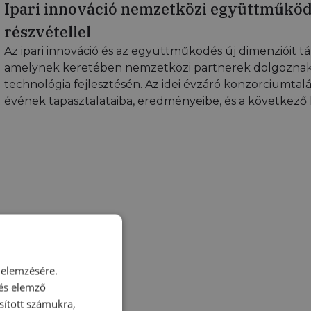
Ipari innováció nemzetközi együttműkö
részvétellel
Az ipari innováció és az együttműködés új dimenzióit t
amelynek keretében nemzetközi partnerek dolgoznak
technológia fejlesztésén. Az idei évzáró konzorciumtalá
évének tapasztalataiba, eredményeibe, és a következő l
 elemzésére.
 és elemző
sított számukra,