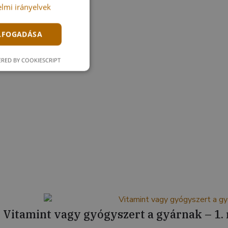
lmi irányelvek
ELFOGADÁSA
RED BY COOKIESCRIPT
Vitamint vagy gyógyszert a gyárnak – 1. 