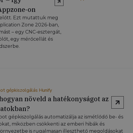
 Appzone-on
 előtt. Ezt mutattuk meg
pplication Zone 2026-ban,
omást – egy CNC-esztergát,
ölőt, egy mérőcellát és
dszerbe.
: hogyan növeld a hatékonyságot az
amatokban?
obot gépkiszolgálás automatizálja az ismétlődő be- és
tokat, miközben csökkenti az emberi hibák és
 környezetbe is rugalmasan illeszthető megoldásokat