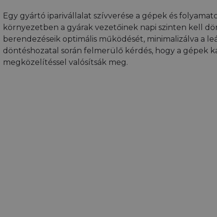
Egy gyártó iparivállalat szívverése a gépek és folyam
környezetben a gyárak vezetőinek napi szinten kell dö
berendezéseik optimális működését, minimalizálva a leá
döntéshozatal során felmerülő kérdés, hogy a gépek ka
megközelítéssel valósítsák meg.