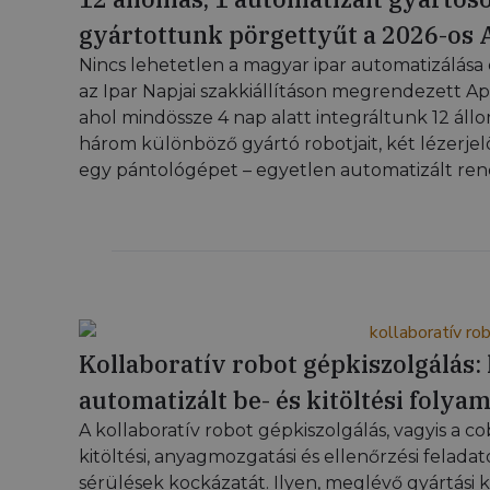
gyártottunk pörgettyűt a 2026-os
Nincs lehetetlen a magyar ipar automatizálása
az Ipar Napjai szakkiállításon megrendezett A
ahol mindössze 4 nap alatt integráltunk 12 áll
három különböző gyártó robotjait, két lézerjel
egy pántológépet – egyetlen automatizált ren
Kollaboratív robot gépkiszolgálás
automatizált be- és kitöltési foly
A kollaboratív robot gépkiszolgálás, vagyis a c
kitöltési, anyagmozgatási és ellenőrzési felada
sérülések kockázatát. Ilyen, meglévő gyártási