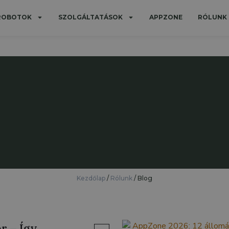
 ROBOTOK
SZOLGÁLTATÁSOK
APPZONE
RÓLUNK
Kezdőlap
/
Rólunk
/
Blog
r – Így