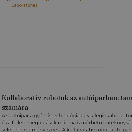
Kollaboratív robotok az autóiparban: tan
számára
Az autóipar a gyártástechnológia egyik leginkább autom
és a fejlett megoldások már ma is mérhető hatékonys
selejtet eredményeznek. A kollaboratív robot autóipari