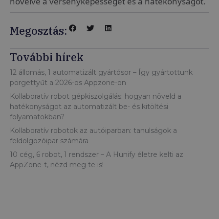
növelve a versenyképességet és a hatékonyságot.
Megosztás:
További hírek
12 állomás, 1 automatizált gyártósor – Így gyártottunk
pörgettyűt a 2026-os Appzone-on
Kollaboratív robot gépkiszolgálás: hogyan növeld a
hatékonyságot az automatizált be- és kitöltési
folyamatokban?
Kollaboratív robotok az autóiparban: tanulságok a
feldolgozóipar számára
10 cég, 6 robot, 1 rendszer – A Hunify életre kelti az
AppZone-t, nézd meg te is!