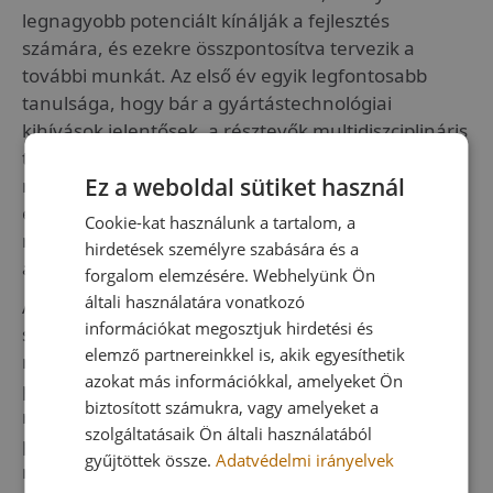
legnagyobb potenciált kínálják a fejlesztés
számára, és ezekre összpontosítva tervezik a
további munkát. Az első év egyik legfontosabb
tanulsága, hogy bár a gyártástechnológiai
kihívások jelentősek, a résztevők multidiszciplináris
tapasztalataira alapozva nem tűnnek
Ez a weboldal sütiket használ
megoldhatatlannak. A következő év fő célja az
eddig különálló technológiák integrálása, amely
Cookie-kat használunk a tartalom, a
révén egy egységes, ipari szinten a gyakorlatban
hirdetések személyre szabására és a
alkalmazható rendszer jöhet létre.
forgalom elemzésére. Webhelyünk Ön
általi használatára vonatkozó
A Mysheet4.0 projekt különösen fontos
információkat megosztjuk hirdetési és
számunkra, mivel lehetőséget nyújt a Hunify
elemző partnereinkkel is, akik egyesíthetik
nemzetközi szintű szaktudásának és fejlesztési
azokat más információkkal, amelyeket Ön
potenciáljának bemutatására és a nyugat-európai
biztosított számukra, vagy amelyeket a
régióban való márkaépítésre, potenciális új
szolgáltatásaik Ön általi használatából
partnerek elérésére. Az ilyen együttműködések
gyűjtöttek össze.
Adatvédelmi irányelvek
nemcsak technológiai innovációhoz, hanem