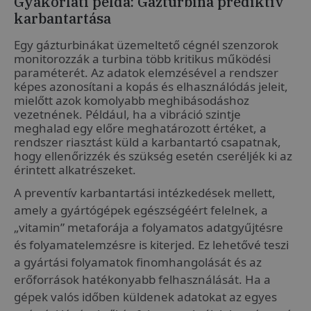
Gyakorlati példa: Gázturbina prediktív
karbantartása
Egy gázturbinákat üzemeltető cégnél szenzorok
monitorozzák a turbina több kritikus működési
paraméterét. Az adatok elemzésével a rendszer
képes azonosítani a kopás és elhasználódás jeleit,
mielőtt azok komolyabb meghibásodáshoz
vezetnének. Például, ha a vibráció szintje
meghalad egy előre meghatározott értéket, a
rendszer riasztást küld a karbantartó csapatnak,
hogy ellenőrizzék és szükség esetén cseréljék ki az
érintett alkatrészeket.
A preventív karbantartási intézkedések mellett,
amely a gyártógépek egészségéért felelnek, a
„vitamin” metaforája a folyamatos adatgyűjtésre
és folyamatelemzésre is kiterjed. Ez lehetővé teszi
a gyártási folyamatok finomhangolását és az
erőforrások hatékonyabb felhasználását. Ha a
gépek valós időben küldenek adatokat az egyes