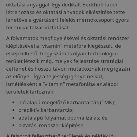
oktatási anyaggal. Egy dedikált Beckhoff labor
létrehozása és oktatási anyagok elkészítése tette
lehetővé a gyártásért felelős mérnökcsoport gyors
technikai felzárkóztatását.
A folyamatok megfigyelésével és oktatási rendszer
kiépítésével a “vitamin” metafora kiegészült, de
elképzelhető, hogy számos olyan technológiai
terület létezik még, melyek fejlesztése stratégiai
cél lehet és hosszú távon mutatkoznak meg igazán
az előnyei. Így a teljesség igénye nélkül,
ismétlésként a “vitamin” metaforába az alábbi
területek tartoznak:
idő alapú megelőző karbantartás (TMK);
prediktív karbantartás;
adatalapú folyamat optimalizálás; és
oktatási rendszer kiépítése.
A felsorolt fejleszthető területek és példák jól