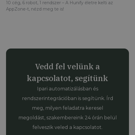
10 cég, 6 robot, 1 rendszer – A Hunify életre kelti az
AppZone-t, nézd meg te is!
Vedd fel velünk a
kapcsolatot, segítünk
Ipari automatizálásban és
rendszerintegrációban is segítünk. Írd
meg, milyen feladatra keresel
megoldást, szakembereink 24 órán belül
felveszik veled a kapcsolatot.