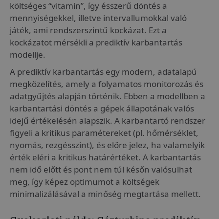
költséges “vitamin”, így ésszerű döntés a
mennyiségekkel, illetve intervallumokkal való
játék, ami rendszerszintű kockázat. Ezt a
kockázatot mérsékli a prediktív karbantartás
modellje.
A prediktív karbantartás egy modern, adatalapú
megközelítés, amely a folyamatos monitorozás és
adatgyűjtés alapján történik. Ebben a modellben a
karbantartási döntés a gépek állapotának valós
idejű értékelésén alapszik. A karbantartó rendszer
figyeli a kritikus paramétereket (pl. hőmérséklet,
nyomás, rezgésszint), és előre jelez, ha valamelyik
érték eléri a kritikus határértéket. A karbantartás
nem idő előtt és pont nem túl későn valósulhat
meg, így képez optimumot a költségek
minimalizálásával a minőség megtartása mellett.