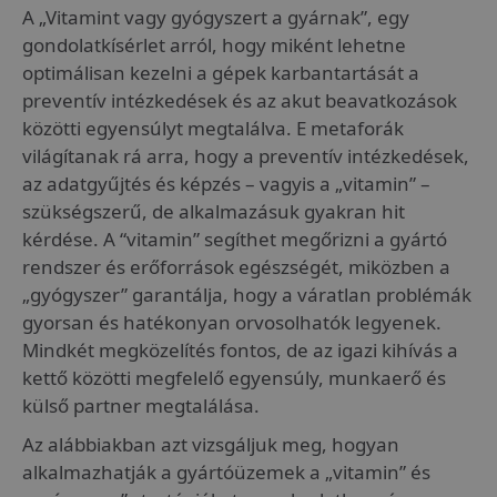
A „Vitamint vagy gyógyszert a gyárnak”, egy
gondolatkísérlet arról, hogy miként lehetne
optimálisan kezelni a gépek karbantartását a
preventív intézkedések és az akut beavatkozások
közötti egyensúlyt megtalálva. E metaforák
világítanak rá arra, hogy a preventív intézkedések,
az adatgyűjtés és képzés – vagyis a „vitamin” –
szükségszerű, de alkalmazásuk gyakran hit
kérdése. A “vitamin” segíthet megőrizni a gyártó
rendszer és erőforrások egészségét, miközben a
„gyógyszer” garantálja, hogy a váratlan problémák
gyorsan és hatékonyan orvosolhatók legyenek.
Mindkét megközelítés fontos, de az igazi kihívás a
kettő közötti megfelelő egyensúly, munkaerő és
külső partner megtalálása.
Az alábbiakban azt vizsgáljuk meg, hogyan
alkalmazhatják a gyártóüzemek a „vitamin” és