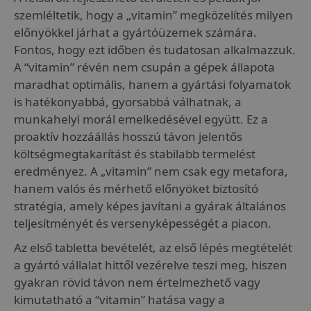
szemléltetik, hogy a „vitamin” megközelítés milyen
előnyökkel járhat a gyártóüzemek számára.
Fontos, hogy ezt időben és tudatosan alkalmazzuk.
A “vitamin” révén nem csupán a gépek állapota
maradhat optimális, hanem a gyártási folyamatok
is hatékonyabbá, gyorsabbá válhatnak, a
munkahelyi morál emelkedésével együtt. Ez a
proaktív hozzáállás hosszú távon jelentős
költségmegtakarítást és stabilabb termelést
eredményez. A „vitamin” nem csak egy metafora,
hanem valós és mérhető előnyöket biztosító
stratégia, amely képes javítani a gyárak általános
teljesítményét és versenyképességét a piacon.
Az első tabletta bevételét, az első lépés megtételét
a gyártó vállalat hittől vezérelve teszi meg, hiszen
gyakran rövid távon nem értelmezhető vagy
kimutatható a “vitamin” hatása vagy a