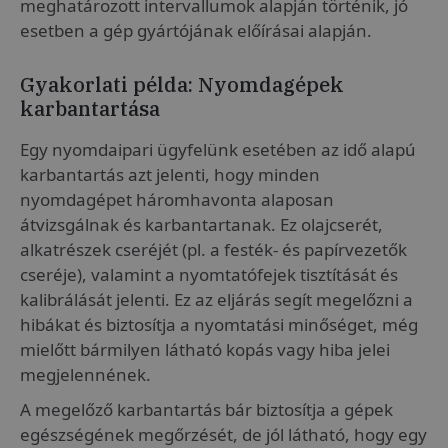
meghatározott intervallumok alapján történik, jó
esetben a gép gyártójának előírásai alapján.
Gyakorlati példa: Nyomdagépek
karbantartása
Egy nyomdaipari ügyfelünk esetében az idő alapú
karbantartás azt jelenti, hogy minden
nyomdagépet háromhavonta alaposan
átvizsgálnak és karbantartanak. Ez olajcserét,
alkatrészek cseréjét (pl. a festék- és papírvezetők
cseréje), valamint a nyomtatófejek tisztítását és
kalibrálását jelenti. Ez az eljárás segít megelőzni a
hibákat és biztosítja a nyomtatási minőséget, még
mielőtt bármilyen látható kopás vagy hiba jelei
megjelennének.
A megelőző karbantartás bár biztosítja a gépek
egészségének megőrzését, de jól látható, hogy egy