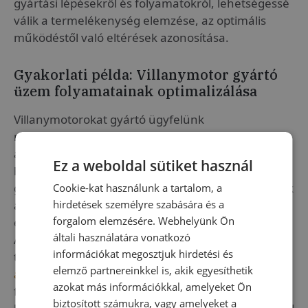
gyártási lépésekről és folyamatokról, lehetségessé
válik a termelékenység elemzése, az optimális
működéstől való eltérések azonosítása.
Gyakorlati példa: Villanymotor gyártó
üzem folyamatainak optimalizálása
Villanymotorokat gyártó ügyfelünk
menedzsmentje döntött amellett, hogy az
adatgyűjtésre és elemzésre nagyobb hangsúlyt
Ez a weboldal sütiket használ
helyez. Az adatgyűjtés révén azonosították a
gyártási folyamat lassabb szakaszait, ami nem csak
Cookie-kat használunk a tartalom, a
hirdetések személyre szabására és a
a termelési sebességet befolyásolta, hanem az
forgalom elemzésére. Webhelyünk Ön
energiafogyasztást is, így a költségeket is növelte.
általi használatára vonatkozó
Az adatok alapján azonosítottuk azokat a
információkat megosztjuk hirdetési és
területeket, ahol a gyártás sebességét
elemző partnereinkkel is, akik egyesíthetik
automatizált gyártástámogató megoldások
azokat más információkkal, amelyeket Ön
fejlesztésével és bevezetésével gyorsíthatjuk. Az új
biztosított számukra, vagy amelyeket a