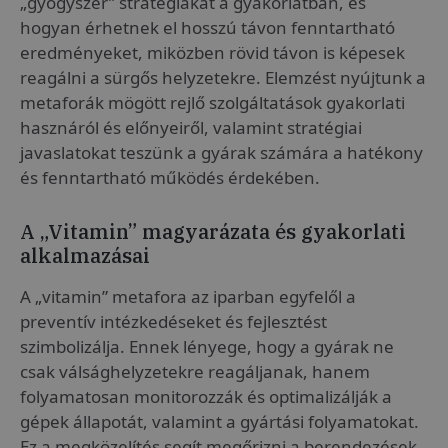
„gyógyszer” stratégiákat a gyakorlatban, és
hogyan érhetnek el hosszú távon fenntartható
eredményeket, miközben rövid távon is képesek
reagálni a sürgős helyzetekre. Elemzést nyújtunk a
metaforák mögött rejlő szolgáltatások gyakorlati
hasznáról és előnyeiről, valamint stratégiai
javaslatokat teszünk a gyárak számára a hatékony
és fenntartható működés érdekében.
A „Vitamin” magyarázata és gyakorlati
alkalmazásai
A „vitamin” metafora az iparban egyfelől a
preventív intézkedéseket és fejlesztést
szimbolizálja. Ennek lényege, hogy a gyárak ne
csak válsághelyzetekre reagáljanak, hanem
folyamatosan monitorozzák és optimalizálják a
gépek állapotát, valamint a gyártási folyamatokat.
Ez a megközelítés segít megőrizni a berendezések