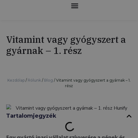
KOLLABORATÍV ROBOTOK
Vitamint vagy gyógyszert a
gyárnak – 1. rész
Kezdőlap
/
Rólunk
/
Blog
/
Vitamint vagy gyógyszert a gyárnak – 1.
rész
Tartalomjegyzék
Egy gyártó ipari vállalat szívverése a gépek és