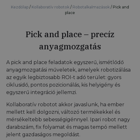
Kezdőlap
/
Kollaboratív robotok
/
Robotalkalmazások
/
Pick and
place
Pick and place – precíz
anyagmozgatás
A pick and place feladatok egyszerű, ismétlődő
anyagmozgatási műveletek, amelyek robotizálása
az egyik legbiztosabb ROI-t adó terület: gyors
ciklusidő, pontos pozicionálás, kis helyigény és
egyszerű integráció jellemzi.
Kollaboratív robotot akkor javaslunk, ha ember
mellett kell dolgozni, változó termékekkel és
mérsékeltebb sebességigénnyel. Ipari robot nagy
darabszám, fix folyamat és magas tempó mellett
jelent gazdaságos megoldást.