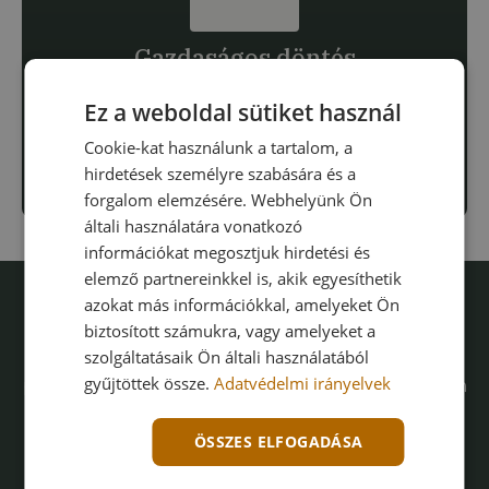
Gazdaságos döntés
Automatizálás során a kiszámítható
Ez a weboldal sütiket használ
megtérülést tartjuk szem előtt: ciklusidő és
kapacitás alapján üzletileg indokolt
Cookie-kat használunk a tartalom, a
megoldást méretezünk.
hirdetések személyre szabására és a
forgalom elemzésére. Webhelyünk Ön
általi használatára vonatkozó
információkat megosztjuk hirdetési és
elemző partnereinkkel is, akik egyesíthetik
azokat más információkkal, amelyeket Ön
Kérj árajánlatot
biztosított számukra, vagy amelyeket a
szolgáltatásaik Ön általi használatából
Segítünk megtalálni a számodra legmegfelelőbb
gyűjtöttek össze.
Adatvédelmi irányelvek
pick and place robotalkalmazást. Az alábbi űrlapon
írd meg, milyen feladatra keresel megoldást,
szakembereink 24 órán belül felveszik veled a
ÖSSZES ELFOGADÁSA
kapcsolatot.