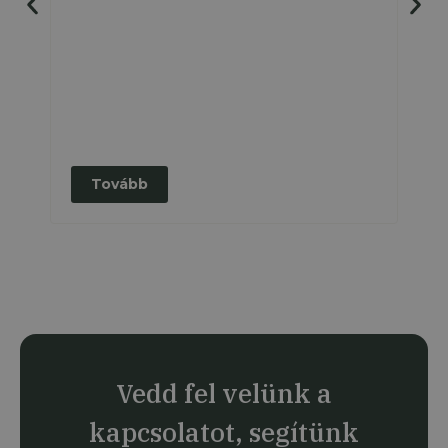
El
Tovább
Vedd fel velünk a
kapcsolatot, segítünk