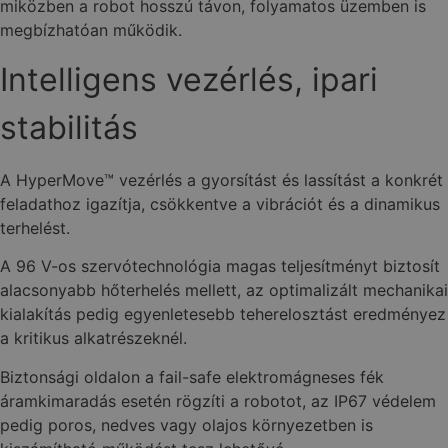
miközben a robot hosszú távon, folyamatos üzemben is
megbízhatóan működik.
Intelligens vezérlés, ipari
stabilitás
A HyperMove™ vezérlés a gyorsítást és lassítást a konkrét
feladathoz igazítja, csökkentve a vibrációt és a dinamikus
terhelést.
A 96 V-os szervótechnológia magas teljesítményt biztosít
alacsonyabb hőterhelés mellett, az optimalizált mechanikai
kialakítás pedig egyenletesebb teherelosztást eredményez
a kritikus alkatrészeknél.
Biztonsági oldalon a fail-safe elektromágneses fék
áramkimaradás esetén rögzíti a robotot, az IP67 védelem
pedig poros, nedves vagy olajos környezetben is