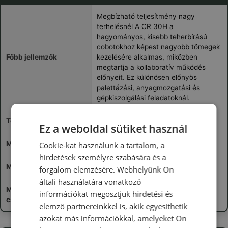
Megbízható teljesítmény nagy
terhelésnél A CR 30H a
hagyományos, kisebb teherbírású
cobotokhoz képest nagyobb tömegek
Főbb jellemzők
kezelésére alkalmas, miközben
megtartja a kollaboratív működés
előnyeit. Ez különösen előnyös
palettázási, anyagmozgatási és
gépkiszolgálási feladatoknál.
Tömeg
98,5 kg
Ez a weboldal sütiket használ
Maximális teherbírás
30 kg
Cookie-kat használunk a tartalom, a
hirdetések személyre szabására és a
Munkaterület sugara
1800 mm
forgalom elemzésére. Webhelyünk Ön
általi használatára vonatkozó
Maximális
információkat megosztjuk hirdetési és
300°/s
csuklóebesség
elemző partnereinkkel is, akik egyesíthetik
azokat más információkkal, amelyeket Ön