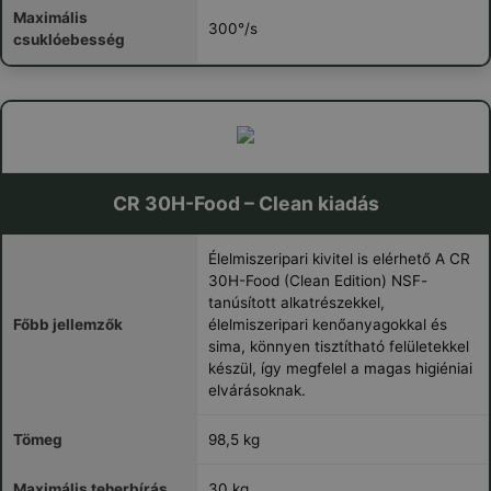
Maximális
300°/s
csuklóebesség
CR 30H-Food – Clean kiadás
Élelmiszeripari kivitel is elérhető A CR
30H-Food (Clean Edition) NSF-
tanúsított alkatrészekkel,
Főbb jellemzők
élelmiszeripari kenőanyagokkal és
sima, könnyen tisztítható felületekkel
készül, így megfelel a magas higiéniai
elvárásoknak.
Tömeg
98,5 kg
Maximális teherbírás
30 kg