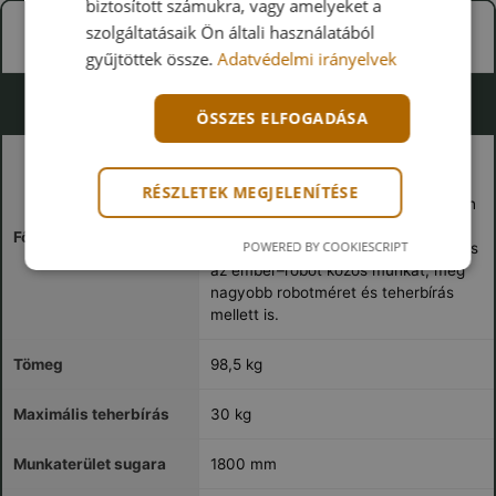
biztosított számukra, vagy amelyeket a
szolgáltatásaik Ön általi használatából
gyűjtöttek össze.
Adatvédelmi irányelvek
CR 30HT – Touch kiadás
ÖSSZES ELFOGADÁSA
Intuitív együttműködés, gyors
betanítás A beépített ízületi
RÉSZLETEK MEGJELENÍTÉSE
nyomatékszenzorok, a drag-to-teach
funkció és az ütközésérzékelés
Főbb jellemzők
POWERED BY COOKIESCRIPT
támogatják az egyszerű betanítást és
az ember–robot közös munkát, még
nagyobb robotméret és teherbírás
mellett is.
Tömeg
98,5 kg
Maximális teherbírás
30 kg
Munkaterület sugara
1800 mm