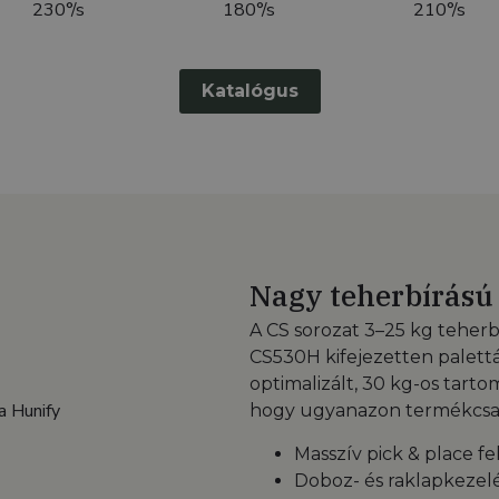
230°/s
180°/s
210°/s
Katalógus
Nagy teherbírású 
A CS sorozat 3–25 kg teherbí
CS530H kifejezetten palettá
optimalizált, 30 kg-os tart
hogy ugyanazon termékcsal
Masszív pick & place f
Doboz- és raklapkezel