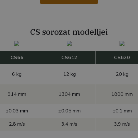
CS sorozat modelljei
CS66
CS612
CS620
6 kg
12 kg
20 kg
914 mm
1304 mm
1800 mm
±0,03 mm
±0,05 mm
±0,1 mm
2,8 m/s
3,4 m/s
3,9 m/s