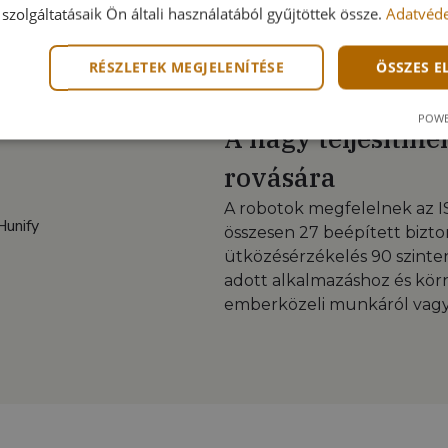
szolgáltatásaik Ön általi használatából gyűjtöttek össze.
Adatvéde
RÉSZLETEK MEGJELENÍTÉSE
ÖSSZES 
POWE
A nagy teljesítm
rovására
A robotok megfelelnek az I
összesen 27 beépített bizto
ütközésérzékelés 90 szinten
adott alkalmazáshoz és kör
emberközeli munkáról vagy f