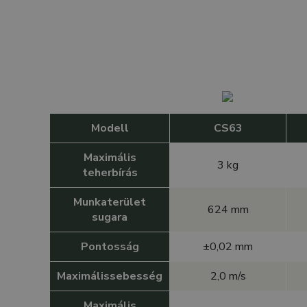
Modell
CS63
Maximális
3 kg
teherbírás
Munkaterület
624 mm
sugara
Pontosság
±0,02 mm
Maximálissebesség
2,0 m/s
Maximális