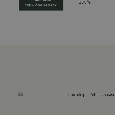
230°/s
csuklósebesség