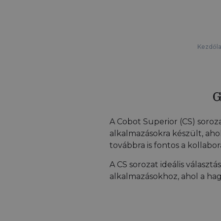
Kezdől
G
A Cobot Superior (CS) soroza
alkalmazásokra készült, ahol
továbbra is fontos a kollab
A CS sorozat ideális választ
alkalmazásokhoz, ahol a ha