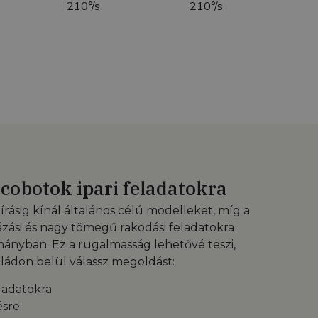
210°/s
210°/s
cobotok ipari feladatokra
rásig kínál általános célú modelleket, míg a
zási és nagy tömegű rakodási feladatokra
ományban. Ez a rugalmasság lehetővé teszi,
ádon belül válassz megoldást:
eladatokra
ésre