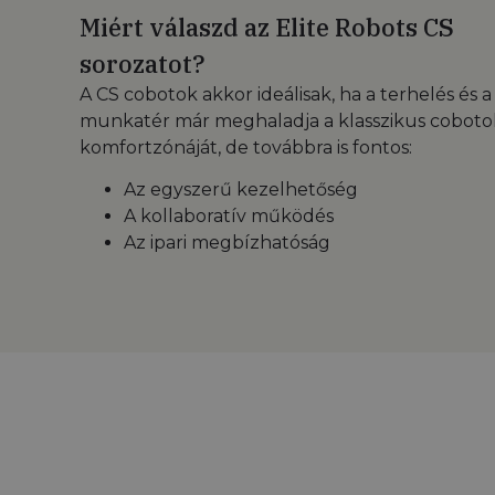
Miért válaszd az Elite Robots CS
sorozatot?
A CS cobotok akkor ideálisak, ha a terhelés és a
munkatér már meghaladja a klasszikus coboto
komfortzónáját, de továbbra is fontos:
Az egyszerű kezelhetőség
A kollaboratív működés
Az ipari megbízhatóság