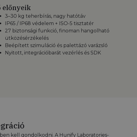
 előnyeik
3–30 kg teherbírás, nagy hatótáv
IP65 / IP68 védelem + ISO-5 tisztatér
27 biztonsági funkció, finoman hangolható
ütközésérzékelés
Beépített szimuláció és palettázó varázsló
Nyitott, integrációbarát vezérlés és SDK
egráció
en kell gondolkodni. A Hunify Laboratories-