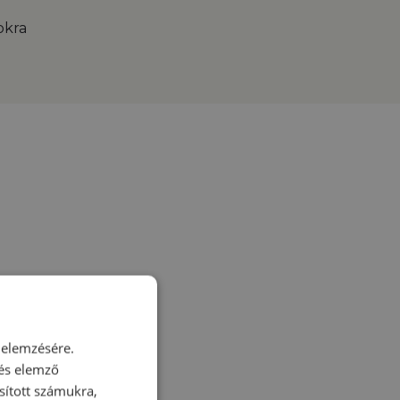
okra
 elemzésére.
 és elemző
sított számukra,