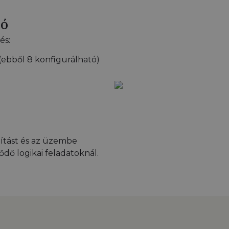
ió
és:
 (ebből 8 konfigurálható)
lítást és az üzembe
ődő logikai feladatoknál.