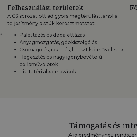
Felhasználási területek
Fő
A CS sorozat ott ad gyors megtérülést, ahol a
teljesítmény a szűk keresztmetszet:
k
Palettázás és depalettázás
Anyagmozgatás, gépkiszolgálás
Csomagolás, rakodás, logisztikai műveletek
Hegesztés és nagy igénybevételű
cellaműveletek
Tisztatéri alkalmazások
Támogatás és int
A jó eredményhez rendszerb