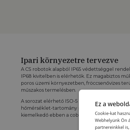
Ipari környezetre tervezve
A CS robotok alapból IP65 védettséggel rendel
IP68 kivitelben is elérhetők. Ez magabiztos mű
poros üzemi környezetben, fröccsenővizes terü
műszakos termelésben.
A sorozat elérhető ISO-5 tisztatéri megfelelősé
Ez a webolda
hőmérséklet-tartomány pedig –10 °C és +50 °C
Cookie-kat haszná
kiemelkedő ebben a cobot kategóriában.
Webhelyünk Ön ál
partnereinkkel is