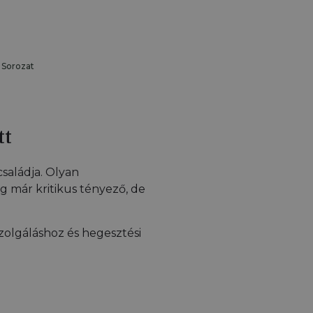
 Sorozat
tt
családja. Olyan
ég már kritikus tényező, de
szolgáláshoz és hegesztési