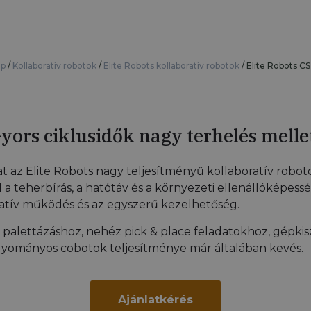
ap
/
Kollaboratív robotok
/
Elite Robots kollaboratív robotok
/
Elite Robots CS
yors ciklusidők nagy terhelés melle
t az Elite Robots nagy teljesítményű kollaboratív robot
 a teherbírás, a hatótáv és a környezeti ellenállóképess
oratív működés és az egyszerű kezelhetőség.
ás palettázáshoz, nehéz pick & place feladatokhoz, gépki
gyományos cobotok teljesítménye már általában kevés.
Ajánlatkérés