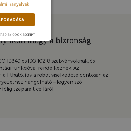
lmi irányelvek
ELFOGADÁSA
RED BY COOKIESCRIPT
ény nem megy a biztonság
SO 13849 és ISO 10218 szabványoknak, és
nsági funkcióval rendelkeznek. Az
 állítható, így a robot viselkedése pontosan az
nyezethez hangolható – legyen szó
élig szeparált celláról.