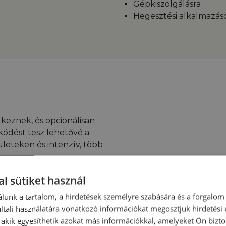
Gépkiszolgálásra
Hegesztési alkalmazás
keznek, és opcionálisan
ködést tesz lehetővé a
leteken és intenzív, több
ggel is, az üzemi
l sütiket használ
 között mozog, ami
lunk a tartalom, a hirdetések személyre szabására és a forgalom
tali használatára vonatkozó információkat megosztjuk hirdetési
, akik egyesíthetik azokat más információkkal, amelyeket Ön bizto