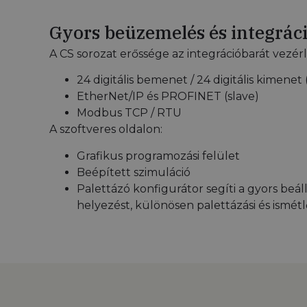
Gyors beüzemelés és integrác
A CS sorozat erőssége az integrációbarát vezérl
24 digitális bemenet / 24 digitális kimenet
EtherNet/IP és PROFINET (slave)
Modbus TCP / RTU
A szoftveres oldalon:
Grafikus programozási felület
Beépített szimuláció
Palettázó konfigurátor segíti a gyors beál
helyezést, különösen palettázási és ismétl