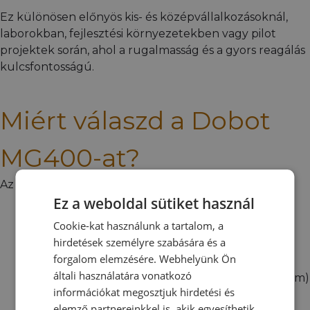
Ez különösen előnyös kis- és középvállalkozásoknál,
laborokban, fejlesztési környezetekben vagy pilot
projektek során, ahol a rugalmasság és a gyors reagálás
kulcsfontosságú.
Miért válaszd a Dobot
MG400-at?
Az MG400 akkor jó választás, ha:
Ez a weboldal sütiket használ
Rendkívül kis helyigényű, asztali környezetre
Cookie-kat használunk a tartalom, a
optimalizált kialakítást keresel
hirdetések személyre szabására és a
Fontos a gyors telepítés és egyszerű betanítás
forgalom elemzésére. Webhelyünk Ön
drag-to-teach funkcióval
általi használatára vonatkozó
Stabil, ipari minőségű ismételhetőségre (±0,05 mm)
információkat megosztjuk hirdetési és
van szükség
elemző partnereinkkel is, akik egyesíthetik