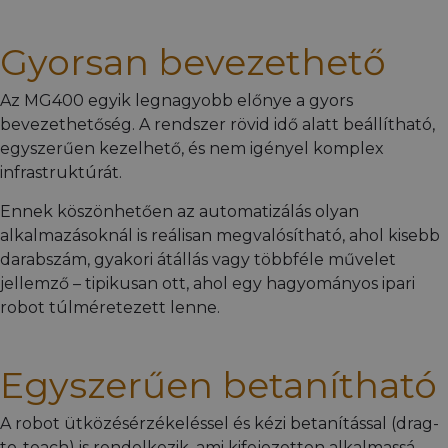
Gyorsan bevezethető
Az MG400 egyik legnagyobb előnye a gyors
bevezethetőség. A rendszer rövid idő alatt beállítható,
egyszerűen kezelhető, és nem igényel komplex
infrastruktúrát.
Ennek köszönhetően az automatizálás olyan
alkalmazásoknál is reálisan megvalósítható, ahol kisebb
darabszám, gyakori átállás vagy többféle művelet
jellemző – tipikusan ott, ahol egy hagyományos ipari
robot túlméretezett lenne.
Egyszerűen betanítható
A robot ütközésérzékeléssel és kézi betanítással (drag-
to-teach) is rendelkezik, ami kifejezetten alkalmassá