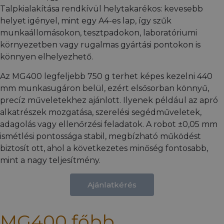
Talpkialakítása rendkívül helytakarékos: kevesebb
helyet igényel, mint egy A4-es lap, így szűk
munkaállomásokon, tesztpadokon, laboratóriumi
környezetben vagy rugalmas gyártási pontokon is
könnyen elhelyezhető.
Az MG400 legfeljebb 750 g terhet képes kezelni 440
mm munkasugáron belül, ezért elsősorban könnyű,
precíz műveletekhez ajánlott. Ilyenek például az apró
alkatrészek mozgatása, szerelési segédműveletek,
adagolás vagy ellenőrzési feladatok. A robot ±0,05 mm
ismétlési pontossága stabil, megbízható működést
biztosít ott, ahol a következetes minőség fontosabb,
mint a nagy teljesítmény.
Ajánlatkérés
MG400 főbb