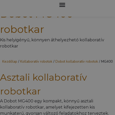
Dobot MG400
KOLLABORATÍV ROBOTOK
robotkar
Kis helyigényű, könnyen áthelyezhető kollaboratív
robotkar
Kezdőlap
/
Kollaboratív robotok
/
Dobot kollaboratív robotok
/
MG400
Asztali kollaboratív
robotkar
A Dobot MG400 egy kompakt, könnyű asztali
kollaboratív robotkar, amelyet kifejezetten kis
munkaterű, gyorsan változó feladatokhoz terveztek.