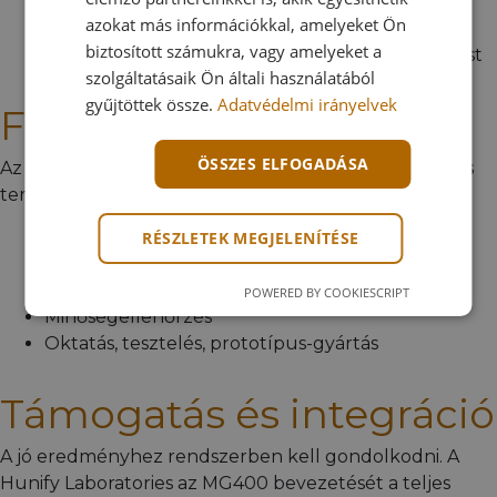
Könnyen áthelyezhető, több feladatra
azokat más információkkal, amelyeket Ön
újrahasznosítható megoldás kell
biztosított számukra, vagy amelyeket a
Kis teherbírású alkalmazáshoz keresel megoldást
szolgáltatásaik Ön általi használatából
gyűjtöttek össze.
Adatvédelmi irányelvek
Felhasználási területek
ÖSSZES ELFOGADÁSA
Az MG400 különösen hatékony az alábbi asztali és kis
terhelésű alkalmazásokban:
Könnyű anyagmozgatás és átadás
RÉSZLETEK MEGJELENÍTÉSE
Szerelési és előkészítő műveletek
Ragasztás, adagolás
POWERED BY COOKIESCRIPT
Minőségellenőrzés
Oktatás, tesztelés, prototípus-gyártás
Támogatás és integráció
A jó eredményhez rendszerben kell gondolkodni. A
Hunify Laboratories az MG400 bevezetését a teljes