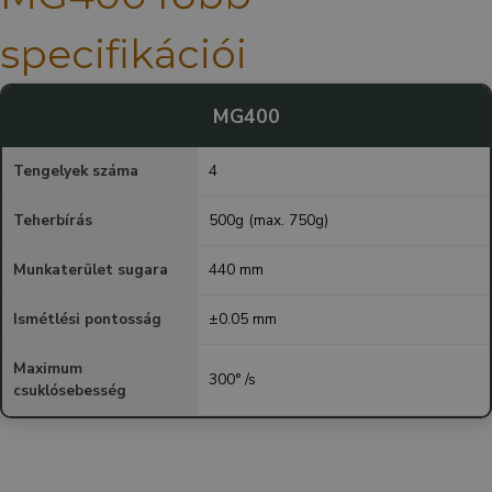
specifikációi
MG400
Tengelyek száma
4
Teherbírás
500g (max. 750g)
Munkaterület sugara
440 mm
Ismétlési pontosság
±0.05 mm
Maximum
300° /s
csuklósebesség