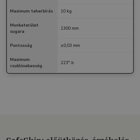
Maximum teherbírás
10 kg
Munkaterület
1300 mm
sugara
Pontosság
±0,03 mm
Maximum
223° /s
csuklósebesség