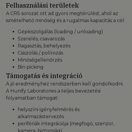
Felhasználási területek
A CRS sorozat ott ad gyors megtérülést, ahol az
ismételhető minőség és a rugalmas kapacitás a cél:
Gépkiszolgálás (loading / unloading)
Szerelés, csavarozás
Ragasztás, behelyezés
Csiszolás / polírozás
Minőségellenőrzés
Bin picking
Támogatás és integráció
A jó eredményhez rendszerben kell gondolkodni.
A Hunify Laboratories a teljes bevezetési
folyamatban támogat:
helyszíni igényfelmérés és
alkalmazástervezés
perifériák integrációja (megfogó, szenzor,
kamera, biztonság)