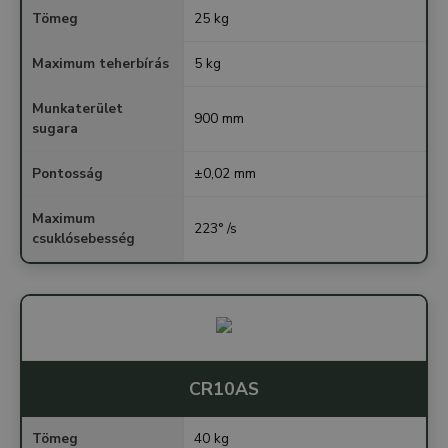
Tömeg
25 kg
Maximum teherbírás
5 kg
Munkaterület
900 mm
sugara
Pontosság
±0,02 mm
Maximum
223° /s
csuklósebesség
CR10AS
Tömeg
40 kg