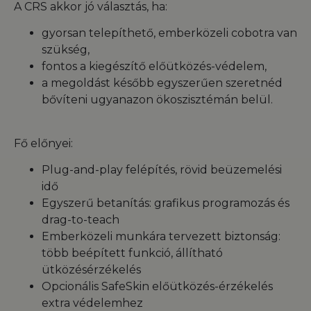
A CRS akkor jó választás, ha:
gyorsan telepíthető, emberközeli cobotra van
szükség,
fontos a kiegészítő előütközés-védelem,
a megoldást később egyszerűen szeretnéd
bővíteni ugyanazon ökoszisztémán belül.
Fő előnyei:
Plug-and-play felépítés, rövid beüzemelési
idő
Egyszerű betanítás: grafikus programozás és
drag-to-teach
Emberközeli munkára tervezett biztonság:
több beépített funkció, állítható
ütközésérzékelés
Opcionális SafeSkin előütközés-érzékelés
extra védelemhez