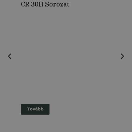
CR 30H Sorozat
El
Tovább