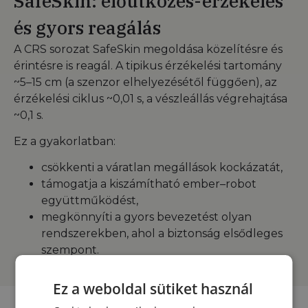
SafeSkin: előütközés-érzékelés
és gyors reagálás
A CRS sorozat SafeSkin megoldása közelítésre és
érintésre is reagál. A tipikus érzékelési tartomány
~5–15 cm (a szenzor elhelyezésétől függően), az
érzékelési ciklus ~0,01 s, a vészleállás végrehajtása
~0,1 s.
Ez a gyakorlatban:
csökkenti a váratlan megállások kockázatát,
támogatja a kiszámítható ember–robot
együttműködést,
megkönnyíti a gyors bevezetést olyan
rendszerekben, ahol a biztonság elsődleges
szempont.
Ez a weboldal sütiket használ