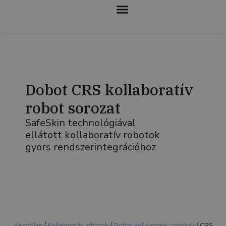
KOLLABORATÍV ROBOTOK
Dobot CRS kollaboratív
robot sorozat
SafeSkin technológiával
ellátott kollaboratív robotok
gyors rendszerintegrációhoz
Kezdőlap
/
Kollaboratív robotok
/
Dobot kollaboratív robotok
/
CRS