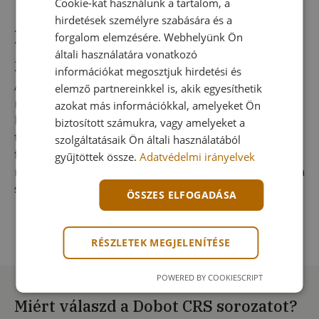
Cookie-kat használunk a tartalom, a
hirdetések személyre szabására és a
Pontosság és kezelhetőség a
forgalom elemzésére. Webhelyünk Ön
általi használatára vonatkozó
mindennapi automatizáláshoz
információkat megosztjuk hirdetési és
A CR3AS / CR5AS: ±0,02 mm, míg a CR10AS: ±0,03
elemző partnereinkkel is, akik egyesíthetik
mm ismétlési pontossággal végzi el a feladatát. A
azokat más információkkal, amelyeket Ön
kezelőfelület gyors hozzáférést ad a drag-to-
biztosított számukra, vagy amelyeket a
teach funkcióhoz, az ütközésérzékelés több
szolgáltatásaik Ön általi használatából
fokozatban állítható. A CR10AS nagyobb
gyűjtöttek össze.
Adatvédelmi irányelvek
munkaterű feladatokra készült, ahol a hatótáv és a
stabil mozgás egyszerre kritikus.
ÖSSZES ELFOGADÁSA
RÉSZLETEK MEGJELENÍTÉSE
POWERED BY COOKIESCRIPT
Miért válaszd a Dobot CRS sorozatot?