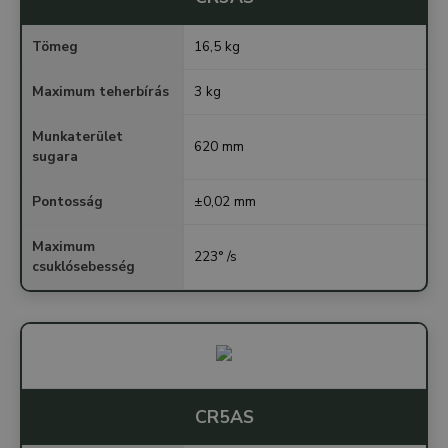
Tömeg
16,5 kg
Maximum teherbírás
3 kg
Munkaterület
620 mm
sugara
Pontosság
±0,02 mm
Maximum
223° /s
csuklósebesség
CR5AS