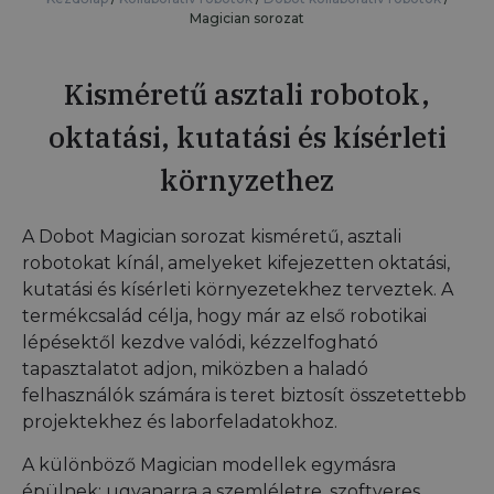
Magician sorozat
Kisméretű asztali robotok,
oktatási, kutatási és kísérleti
környzethez
A Dobot Magician sorozat kisméretű, asztali
robotokat kínál, amelyeket kifejezetten oktatási,
kutatási és kísérleti környezetekhez terveztek. A
termékcsalád célja, hogy már az első robotikai
lépésektől kezdve valódi, kézzelfogható
tapasztalatot adjon, miközben a haladó
felhasználók számára is teret biztosít összetettebb
projektekhez és laborfeladatokhoz.
A különböző Magician modellek egymásra
épülnek: ugyanarra a szemléletre, szoftveres