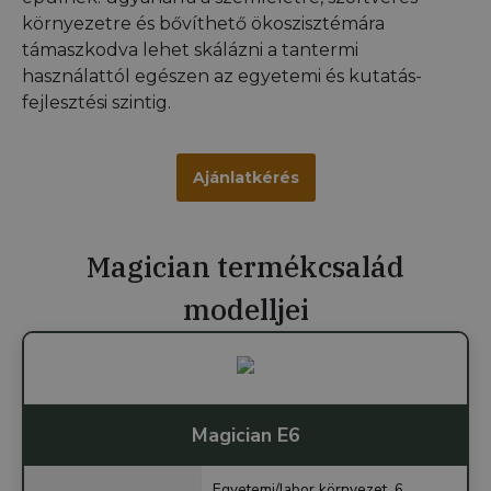
környezetre és bővíthető ökoszisztémára
támaszkodva lehet skálázni a tantermi
használattól egészen az egyetemi és kutatás-
fejlesztési szintig.
Ajánlatkérés
Magician termékcsalád
modelljei
Magician E6
Egyetemi/labor környezet, 6