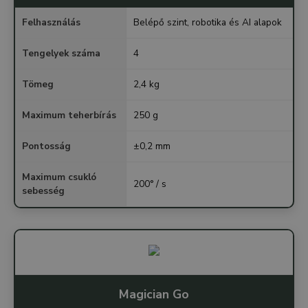
Felhasználás
Belépő szint, robotika és AI alapok
Tengelyek száma
4
Tömeg
2,4 kg
Maximum teherbírás
250 g
Pontosság
±0,2 mm
Maximum csukló
200° / s
sebesség
Magician Go