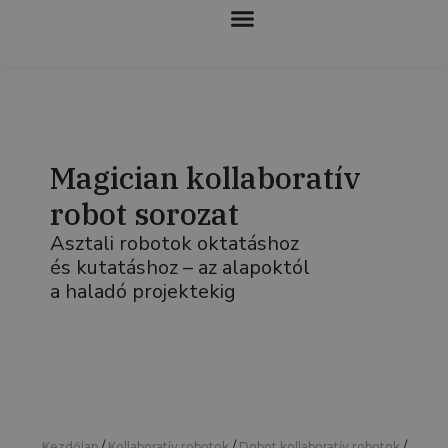
KOLLABORATÍV ROBOTOK
Magician kollaboratív
robot sorozat
Asztali robotok oktatáshoz
és kutatáshoz – az alapoktól
a haladó projektekig
Kezdőlap
/
Kollaboratív robotok
/
Dobot kollaboratív robotok
/