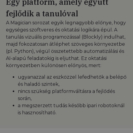
Egy platform, amely együtt
fejlődik a tanulóval
A Magician sorozat egyik legnagyobb előnye, hogy
egységes szoftveres és oktatási logikára épül. A
tanulás vizuális programozással (Blockly) indulhat,
majd fokozatosan átléphet szöveges környezetbe
(pl. Python), végül összetettebb automatizálási és
AI-alapú feladatokig is eljuthat. Ez oktatási
környezetben különösen előnyös, mert:
ugyanazzal az eszközzel lefedhetők a belépő
és haladó szintek,
nincs szükség platformváltásra a fejlődés
során,
a megszerzett tudás később ipari robotoknál
is hasznosítható.