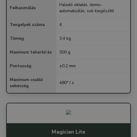
Haladó oktatás, demo-
Felhasználás
automatizálás, sok kiegészítő
Tengelyek száma
4
Tömeg
3,4 kg
Maximum teherbírás
500 g
Pontosság
±0,2 mm
Maximum csukló
480° / s
sebesség
Magician Lite