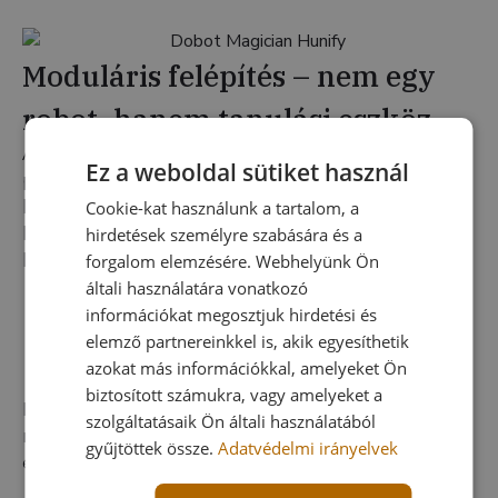
Moduláris felépítés – nem egy
robot, hanem tanulási eszköz
A Magician családot kísérletezésre és
Ez a weboldal sütiket használ
projektszemléletű oktatásra tervezték. A robotkar
különböző végszerszámokkal és kiegészítőkkel
Cookie-kat használunk a tartalom, a
használható, így ugyanaz a rendszer alkalmas
hirdetések személyre szabására és a
lehet:
forgalom elemzésére. Webhelyünk Ön
általi használatára vonatkozó
megfogási és mozgatási feladatokra
információkat megosztjuk hirdetési és
egyszerű manipulációra
elemző partnereinkkel is, akik egyesíthetik
rajzolási, „maker” jellegű projektekre
azokat más információkkal, amelyeket Ön
szenzoros és alkalmazáslogikai kísérletekre
biztosított számukra, vagy amelyeket a
Ez lehetővé teszi, hogy egyetlen eszközzel a
szolgáltatásaik Ön általi használatából
mechanika, a vezérlés, a szenzorok, a programozás
gyűjtöttek össze.
Adatvédelmi irányelvek
és az alkalmazáslogika oktatását.