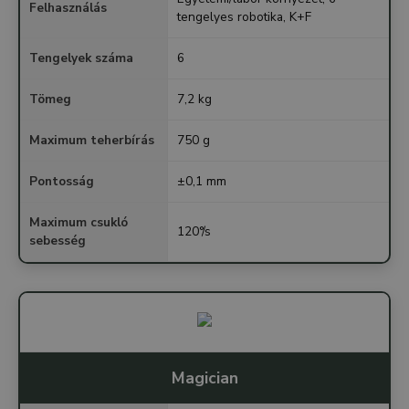
Felhasználás
tengelyes robotika, K+F
Tengelyek száma
6
Tömeg
7,2 kg
Maximum teherbírás
750 g
Pontosság
±0,1 mm
Maximum csukló
120°/s
sebesség
Magician