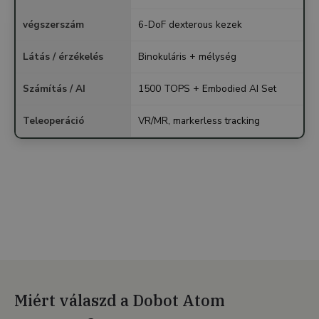
végszerszám
6-DoF dexterous kezek
Látás / érzékelés
Binokuláris + mélység
Számítás / AI
1500 TOPS + Embodied AI Set
Teleoperáció
VR/MR, markerless tracking
Miért válaszd a Dobot Atom