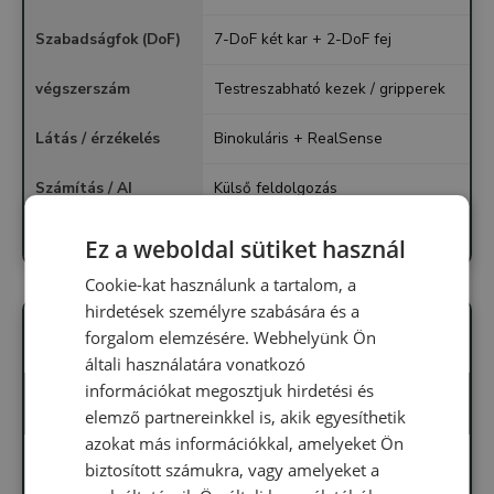
Szabadságfok (DoF)
7-DoF két kar + 2-DoF fej
végszerszám
Testreszabható kezek / gripperek
Látás / érzékelés
Binokuláris + RealSense
Számítás / AI
Külső feldolgozás
Teleoperáció
Ethernet
Ez a weboldal sütiket használ
Cookie-kat használunk a tartalom, a
hirdetések személyre szabására és a
forgalom elemzésére. Webhelyünk Ön
általi használatára vonatkozó
információkat megosztjuk hirdetési és
Dobot Atom Trainer
elemző partnereinkkel is, akik egyesíthetik
azokat más információkkal, amelyeket Ön
Felhasználás
Tréning, prototípus, pilot
biztosított számukra, vagy amelyeket a