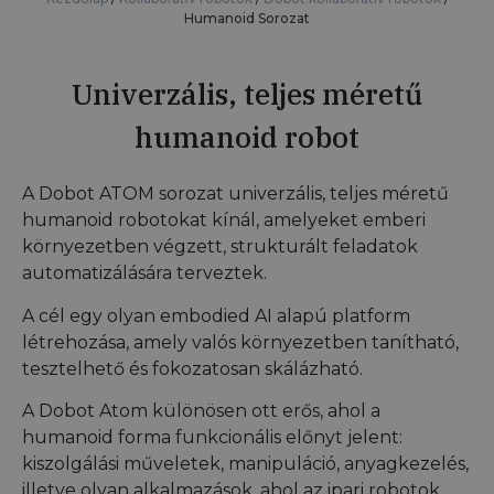
Humanoid Sorozat
Univerzális, teljes méretű
humanoid robot
A Dobot ATOM sorozat univerzális, teljes méretű
humanoid robotokat kínál, amelyeket emberi
környezetben végzett, strukturált feladatok
automatizálására terveztek.
A cél egy olyan embodied AI alapú platform
létrehozása, amely valós környezetben tanítható,
tesztelhető és fokozatosan skálázható.
A Dobot Atom különösen ott erős, ahol a
humanoid forma funkcionális előnyt jelent:
kiszolgálási műveletek, manipuláció, anyagkezelés,
illetve olyan alkalmazások, ahol az ipari robotok