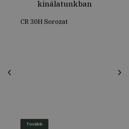
kínálatunkban
CR 30H Sorozat
El
Tovább