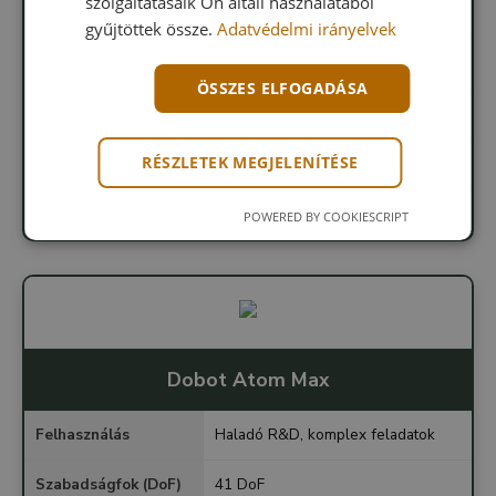
szolgáltatásaik Ön általi használatából
Szabadságfok (DoF)
29 DoF
gyűjtöttek össze.
Adatvédelmi irányelvek
végszerszám
Opcionális dexterous kezek
ÖSSZES ELFOGADÁSA
Látás / érzékelés
Kamera + LiDAR + extra szenzorok
RÉSZLETEK MEGJELENÍTÉSE
Számítás / AI
1500 TOPS edge
Teleoperáció
Dual mód
POWERED BY COOKIESCRIPT
Dobot Atom Max
Felhasználás
Haladó R&D, komplex feladatok
Szabadságfok (DoF)
41 DoF