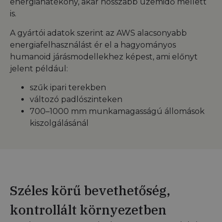
energiahatékony, akár hosszabb üzemidő mellett
is.
A gyártói adatok szerint az AWS alacsonyabb
energiafelhasználást ér el a hagyományos
humanoid járásmodellekhez képest, ami előnyt
jelent például:
szűk ipari terekben
változó padlószinteken
700–1000 mm munkamagasságú állomások
kiszolgálásánál
Széles körű bevethetőség,
kontrollált környezetben