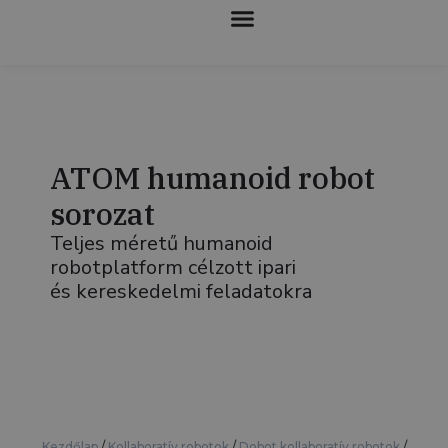
KOLLABORATÍV ROBOTOK
ATOM humanoid robot
sorozat
Teljes méretű humanoid
robotplatform célzott ipari
és kereskedelmi feladatokra
Kezdőlap
/
Kollaboratív robotok
/
Dobot kollaboratív robotok
/