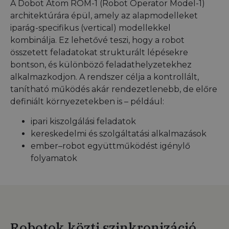
A Dobot Atom ROM-1 (Robot Operator Model-1)
architektúrára épül, amely az alapmodelleket
iparág-specifikus (vertical) modellekkel
kombinálja. Ez lehetővé teszi, hogy a robot
összetett feladatokat strukturált lépésekre
bontson, és különböző feladathelyzetekhez
alkalmazkodjon. A rendszer célja a kontrollált,
tanítható működés akár rendezetlenebb, de előre
definiált környezetekben is – például:
ipari kiszolgálási feladatok
kereskedelmi és szolgáltatási alkalmazások
ember–robot együttműködést igénylő
folyamatok
Robotok közti szinkronizáció